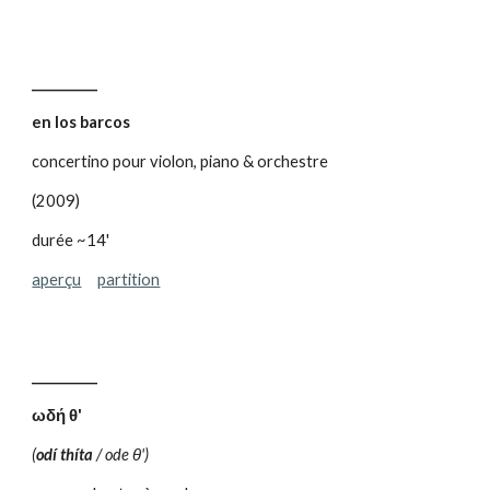
__________
en los barcos
concertino pour violon, piano & orchestre
(2009)
durée ~14'
aperçu
partition
__________
ωδή θ'
(
odí thíta
/ ode θ')