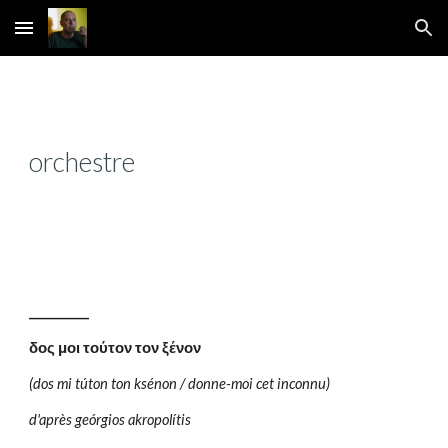
Skip to main content
Skip to navigation
orchestre
__________
δος μοι τούτον τον ξένον
(dos mi túton ton ksénon / donne-moi cet inconnu)
d'après geórgios akropolítis