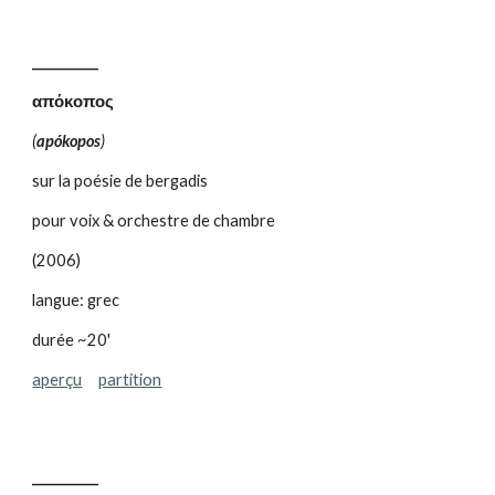
__________
απόκοπος
(
apókopos
)
sur la poésie de bergadis
pour voix & orchestre de chambre
(2006)
langue: grec
durée ~20'
aperçu
partition
__________