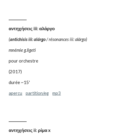
__________
αντηχήσεις iii: αλάργο
(
antichísis iii: alárgo
/ résonances iii: alárgo)
mnémie g.ligeti
pour orchestre
(2017)
durée ~15'
aperçu
partition/eg
mp3
__________
αντηχήσεις ii: ρίμα x