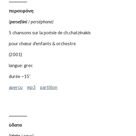
περσεφόνη
(
persefóni
/ perséphone)
5 chansons sur la poésie de ch.chatzinakis
pour chœur d'enfants & orchestre
(2001)
langue: grec
durée ~15'
aperçu
mp3
partition
__________
ύδατα
(
ídata
/ eaux)