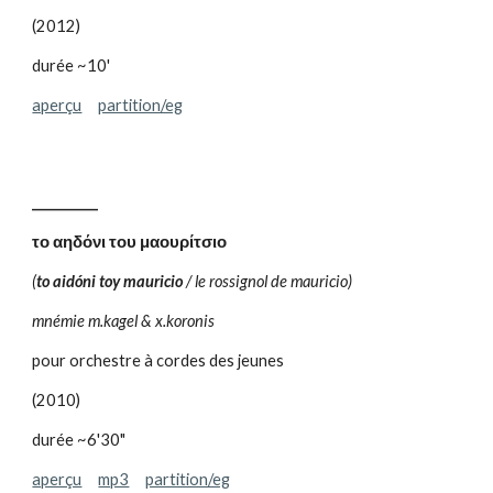
(2012)
durée ~10'
aperçu
partition/eg
__________
το αηδόνι του μαουρίτσιο
(
to aidóni toy mauricio
/ le rossignol de mauricio)
mnémie m.kagel & x.koronis
pour orchestre à cordes des jeunes
(2010)
durée ~6'30"
aperçu
mp3
partition/eg