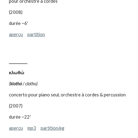
pour orchestre à cordes
(2008)
durée ~6'
aperçu
partition
__________
κλωθώ
(
klothó
/ clotho)
concerto pour piano seul, orchestre à cordes & percussion
(2007)
durée ~22'
aperçu
mp3
partition/eg