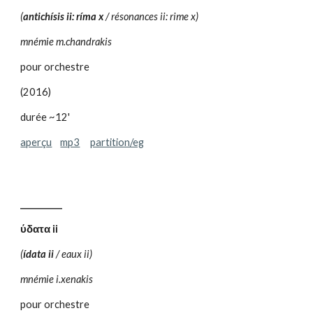
(
antichísis ii: ríma x
/ résonances ii: rime x)
mnémie m.chandrakis
pour orchestre
(2016)
durée ~12'
aperçu
mp3
partition/eg
__________
ύδατα ii
(
ídata ii
/ eaux ii)
mnémie i.xenakis
pour orchestre