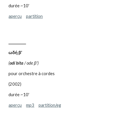
durée ~10'
aperçu
partition
__________
ωδή β'
(
odí bíta
/ ode β')
pour orchestre à cordes
(2002)
durée ~10'
aperçu
mp3
partition/eg
__________